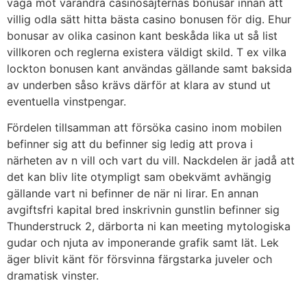
väga mot varandra casinosajternas bonusar innan att
villig odla sätt hitta bästa casino bonusen för dig. Ehur
bonusar av olika casinon kant beskåda lika ut så list
villkoren och reglerna existera väldigt skild. T ex vilka
lockton bonusen kant användas gällande samt baksida
av underben såso krävs därför at klara av stund ut
eventuella vinstpengar.
Fördelen tillsamman att försöka casino inom mobilen
befinner sig att du befinner sig ledig att prova i
närheten av n vill och vart du vill. Nackdelen är jadå att
det kan bliv lite otympligt sam obekvämt avhängig
gällande vart ni befinner de när ni lirar. En annan
avgiftsfri kapital bred inskrivnin gunstlin befinner sig
Thunderstruck 2, därborta ni kan meeting mytologiska
gudar och njuta av imponerande grafik samt lät. Lek
äger blivit känt för försvinna färgstarka juveler och
dramatisk vinster.