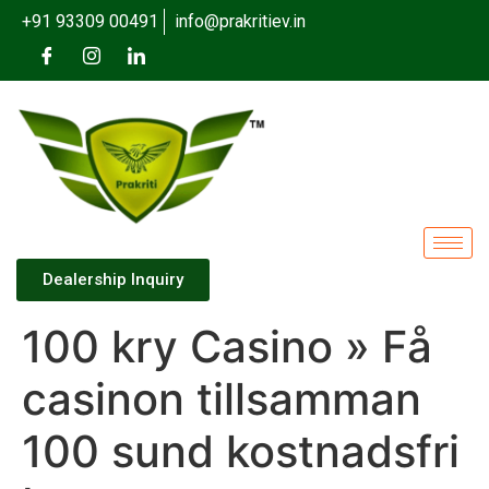
+91 93309 00491
info@prakritiev.in
Dealership Inquiry
100 kry Casino » Få
casinon tillsamman
100 sund kostnadsfri