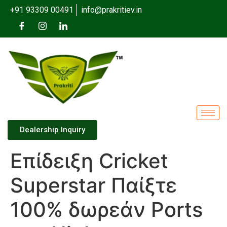
+91 93309 00491
info@prakritiev.in
Dealership Inquiry
Επίδειξη Cricket
Superstar Παίξτε
100% δωρεάν Ports