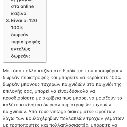
στο online
καζίνο;
Είναι οι 120
100%
δωρεάν
περιστροφές
εντελώς
δωρεάν;
Με τόσα πολλά καζίνο στο διαδίκτυο που προσφέρουν
δωρεάν περιστροφές και μπορείτε να κερδίσετε 100%
δωρεάν μπόνους τυχερών παιχνιδιών στο παιχνίδι της
επιλογής σας, μπορεί να είναι δύσκολο να
προσδιορίσετε με ακρίβεια πώς μπορεί να μοιάζουν τα
καλύτερα κίνητρα δωρεάν περιστροφών τυχερών
παιχνιδιών. Από τους vintage διακομιστές φρούτων
λόγω των κουλοχέρηδων πολλαπλών τροχών γεμάτων
με τροποποιητές και πολλαπλασιαστές, μπορείτε να