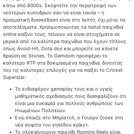
κάτω από 8000x. Σκεφτείτε την περιστροφή των
νεότερων κυλίνδρων σαν να είναι ταινία – η
πραγματική διασκέδαση είναι στο λεπτό, όχι μόνο τα
αποτελέσματα. Χρησιμοποιώντας τα παλιά παιχνίδια
online καζίνο τους, τείνουν να είναι στοιχήματα σε
μερικά από τα καλύτερα παιχνίδια που έχουν τίτλους
όπως Avoid-Hit, Dota dos και μπορείτε να κάνετε
θραύση σε Stories. Το Gamdom προσφέρει το
καλύτερο RTP στα δοκιμασμένα παιχνίδια, δίνοντάς
του τις καλύτερες επιλογές για να παίξει το Cricket
Superstar.
Το ενδιαφέρον gameplay τους και ο υγιείς
μαθηματικός σχεδιασμός τους διασφαλίζουν ότι
είναι μια ευκαιρία για πολλούς ανθρώπους των
Ηνωμένων Πολιτειών.
Ενώ έπαιζε στο Μπρίστολ, ο Γουόρν ζούσε στη
νέα σοφίτα του γηπέδου κρίκετ.
Το ολοκαίνουργιο παιχνίδι Running Reels είναι